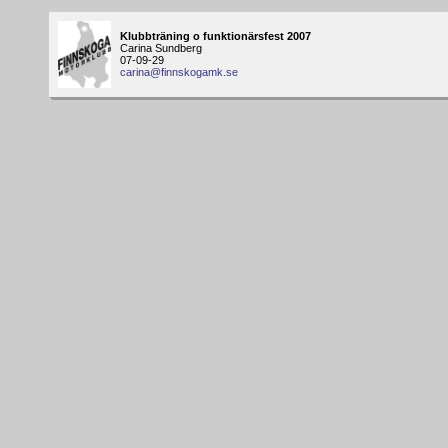
Klubbträning o funktionärsfest 2007
Carina Sundberg
07-09-29
carina@finnskogamk.se