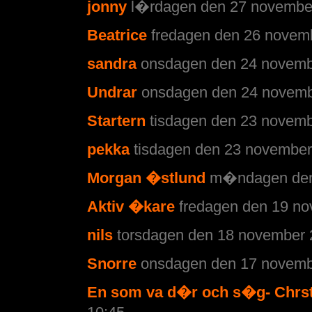
jonny
l�rdagen den 27 november
Beatrice
fredagen den 26 novemb
sandra
onsdagen den 24 novembe
Undrar
onsdagen den 24 novemb
Startern
tisdagen den 23 novemb
pekka
tisdagen den 23 november
Morgan �stlund
m�ndagen den 
Aktiv �kare
fredagen den 19 no
nils
torsdagen den 18 november 
Snorre
onsdagen den 17 novembe
En som va d�r och s�g- Chrst