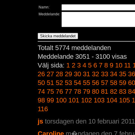
Namn:
Meddelande:
Totalt 5774 meddelanden
Meddelande 3051 - 3100 visas
Välj sida:
1
2
3
4
5
6
7
8
9
10
11
26
27
28
29
30
31
32
33
34
35
3
50
51
52
53
54
55
56
57
58
59
6
74
75
76
77
78
79
80
81
82
83
8
98
99
100
101
102
103
104
105
116
js
torsdagen den 10 februari 2011
Caroline
m�ndagen den 7 februar