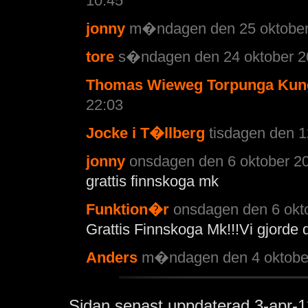
10:45
jonny
m�ndagen den 25 oktober 
tore
s�ndagen den 24 oktober 20
Thomas Wieweg Torpunga Ku
22:03
Jocke i T�llberg
tisdagen den 1
jonny
onsdagen den 6 oktober 20
grattis finnskoga mk
Funktion�r
onsdagen den 6 okto
Grattis Finnskoga Mk!!!Vi gjorde d
Anders
m�ndagen den 4 oktober
Sidan senast uppdaterad
3-apr-1