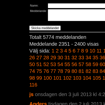
Namn:
Meddelande:
Totalt 5774 meddelanden
Meddelande 2351 - 2400 visas
Välj sida:
1
2
3
4
5
6
7
8
9
10
11
26
27
28
29
30
31
32
33
34
35
3
50
51
52
53
54
55
56
57
58
59
6
74
75
76
77
78
79
80
81
82
83
8
98
99
100
101
102
103
104
105
116
js
onsdagen den 3 juli 2013 kl 4:
Anders
tisdagen den 2 juli 2013 